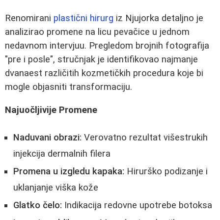
Renomirani
plastični hirurg
iz Njujorka detaljno je
analizirao promene na licu pevačice u jednom
nedavnom intervjuu. Pregledom brojnih fotografija
"pre i posle", stručnjak je identifikovao najmanje
dvanaest različitih kozmetičkih procedura koje bi
mogle objasniti transformaciju.
Najuočljivije Promene
Naduvani obrazi:
Verovatno rezultat višestrukih
injekcija dermalnih filera
Promena u izgledu kapaka:
Hirurško podizanje i
uklanjanje viška kože
Glatko čelo:
Indikacija redovne upotrebe botoksa