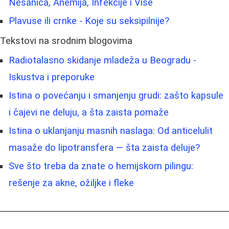
Nesanica, Anemija, Infekcije i Više
Plavuse ili crnke - Koje su seksipilnije?
Tekstovi na srodnim blogovima
Radiotalasno skidanje mladeža u Beogradu -
Iskustva i preporuke
Istina o povećanju i smanjenju grudi: zašto kapsule
i čajevi ne deluju, a šta zaista pomaže
Istina o uklanjanju masnih naslaga: Od anticelulit
masaže do lipotransfera — šta zaista deluje?
Sve što treba da znate o hemijskom pilingu:
rešenje za akne, ožiljke i fleke