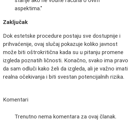
starije ako ne vodite računa o ovim
aspektima."
Zaključak
Dok estetske procedure postaju sve dostupnije i
prihvaćenije, ovaj slučaj pokazuje koliko javnost
može biti oštrokritična kada su u pitanju promene
izgleda poznatih ličnosti. Konačno, svako ima pravo
da sam odluči kako želi da izgleda, ali je važno imati
realna očekivanja i biti svestan potencijalnih rizika.
Komentari
Trenutno nema komentara za ovaj članak.