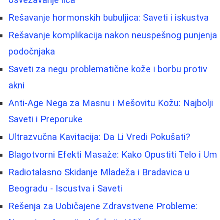
Rešavanje hormonskih bubuljica: Saveti i iskustva
Rešavanje komplikacija nakon neuspešnog punjenja
podočnjaka
Saveti za negu problematične kože i borbu protiv
akni
Anti-Age Nega za Masnu i Mešovitu Kožu: Najbolji
Saveti i Preporuke
Ultrazvučna Kavitacija: Da Li Vredi Pokušati?
Blagotvorni Efekti Masaže: Kako Opustiti Telo i Um
Radiotalasno Skidanje Mladeža i Bradavica u
Beogradu - Iscustva i Saveti
Rešenja za Uobičajene Zdravstvene Probleme: